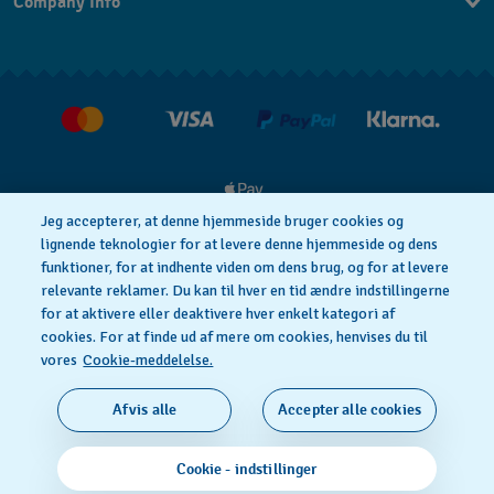
Company Info
FAQ
Press
Levering
Jobs
Returneringer
Salgsbetingelser
Withdraw from contract
Jeg accepterer, at denne hjemmeside bruger cookies og
lignende teknologier for at levere denne hjemmeside og dens
funktioner, for at indhente viden om dens brug, og for at levere
Privacy Policy
Cookie notice
relevante reklamer. Du kan til hver en tid ændre indstillingerne
for at aktivere eller deaktivere hver enkelt kategori af
cookies. For at finde ud af mere om cookies, henvises du til
Anvendelsesbetingelser
vores
Cookie-meddelelse.
SWISS MADE
Afvis alle
Accepter alle cookies
© 2026 FLIK FLAK, A DIVISION OF SWATCH LTD. ALL
Cookie - indstillinger
RIGHTS RESERVED: SWISS WATCHES