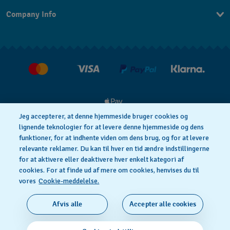
Kontakt os
Company Info
FAQ
Press
Levering
Jobs
Returneringer
Salgsbetingelser
Withdraw from contract
Jeg accepterer, at denne hjemmeside bruger cookies og
lignende teknologier for at levere denne hjemmeside og dens
funktioner, for at indhente viden om dens brug, og for at levere
Privacy Policy
Cookie notice
relevante reklamer. Du kan til hver en tid ændre indstillingerne
for at aktivere eller deaktivere hver enkelt kategori af
cookies. For at finde ud af mere om cookies, henvises du til
Anvendelsesbetingelser
vores
Cookie-meddelelse.
SWISS MADE
Afvis alle
Accepter alle cookies
© 2026 FLIK FLAK, A DIVISION OF SWATCH LTD. ALL