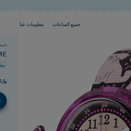
جميع الساعات
معلومات عنا
الصفح
ME
مقاوم
﷼180.00
غ