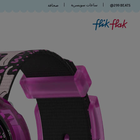
ساعات سويسرية
BEATS
299
@
صحافة