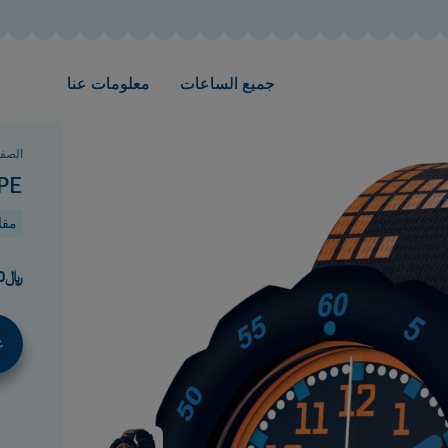
جميع الساعات
معلومات عنا
الصفح
PE
مقاوم
﷼220.00
غ