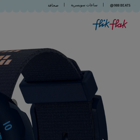
ساعات سويسرية
BEATS
988
@
صحافة