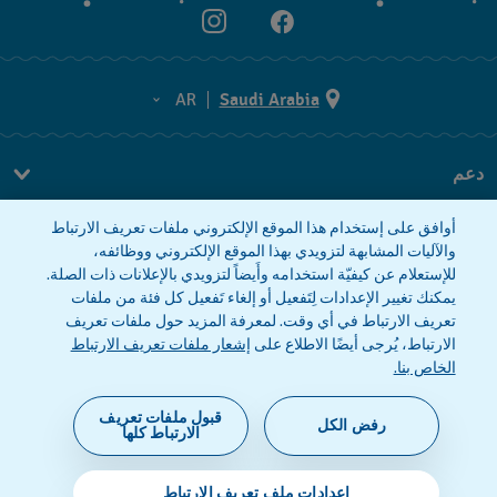
AR
Saudi Arabia
AR
دعم
EN
FAQ
أوافق على إستخدام هذا الموقع الإلكتروني ملفات تعريف الارتباط
معلومات الشركة
والآليات المشابهة لتزويدي بهذا الموقع الإلكتروني ووظائفه،
للإستعلام عن كيفيّة استخدامه وأَيضاً لتزويدي بالإعلانات ذات الصلة.
صحافة
يمكنك تغيير الإعدادات لِتَفعيل أو إلغاء تَفعيل كل فئة من ملفات
وظائف
تعريف الارتباط في أي وقت. لمعرفة المزيد حول ملفات تعريف
الارتباط، يُرجى أيضًا الاطلاع على
إشعار ملفات تعريف الارتباط
إشعار الخصوصية
إشعار ملفات تعريف الارتباط
الخاص بنا.
قبول ملفات تعريف
رفض الكل
الارتباط كلها
©2026 فليك فلاك، أحد أقسام سواتش (شركة محدودة
إعدادات ملف تعريف الارتباط