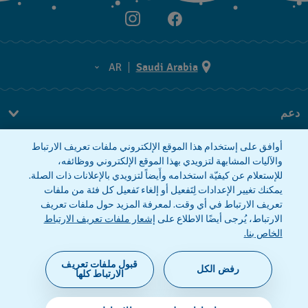
AR
Saudi Arabia
AR
دعم
EN
FAQ
أوافق على إستخدام هذا الموقع الإلكتروني ملفات تعريف الارتباط
معلومات الشركة
والآليات المشابهة لتزويدي بهذا الموقع الإلكتروني ووظائفه،
للإستعلام عن كيفيّة استخدامه وأَيضاً لتزويدي بالإعلانات ذات الصلة.
صحافة
يمكنك تغيير الإعدادات لِتَفعيل أو إلغاء تَفعيل كل فئة من ملفات
وظائف
تعريف الارتباط في أي وقت. لمعرفة المزيد حول ملفات تعريف
الارتباط، يُرجى أيضًا الاطلاع على
إشعار ملفات تعريف الارتباط
إشعار الخصوصية
إشعار ملفات تعريف الارتباط
الخاص بنا.
قبول ملفات تعريف
رفض الكل
الارتباط كلها
©2026 فليك فلاك، أحد أقسام سواتش (شركة محدودة