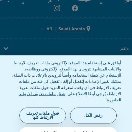
AR
Saudi Arabia
AR
دعم
EN
FAQ
أوافق على إستخدام هذا الموقع الإلكتروني ملفات تعريف الارتباط
معلومات الشركة
والآليات المشابهة لتزويدي بهذا الموقع الإلكتروني ووظائفه،
للإستعلام عن كيفيّة استخدامه وأَيضاً لتزويدي بالإعلانات ذات الصلة.
صحافة
يمكنك تغيير الإعدادات لِتَفعيل أو إلغاء تَفعيل كل فئة من ملفات
وظائف
تعريف الارتباط في أي وقت. لمعرفة المزيد حول ملفات تعريف
الارتباط، يُرجى أيضًا الاطلاع على
إشعار ملفات تعريف الارتباط
إشعار الخصوصية
إشعار ملفات تعريف الارتباط
الخاص بنا.
قبول ملفات تعريف
رفض الكل
الارتباط كلها
©2026 فليك فلاك، أحد أقسام سواتش (شركة محدودة