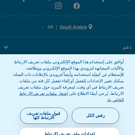
AR
Saudi Arabia
AR
دعم
EN
FAQ
أوافق على إستخدام هذا الموقع الإلكتروني ملفات تعريف الارتباط
معلومات الشركة
والآليات المشابهة لتزويدي بهذا الموقع الإلكتروني ووظائفه،
للإستعلام عن كيفيّة استخدامه وأَيضاً لتزويدي بالإعلانات ذات الصلة.
صحافة
يمكنك تغيير الإعدادات لِتَفعيل أو إلغاء تَفعيل كل فئة من ملفات
وظائف
تعريف الارتباط في أي وقت. لمعرفة المزيد حول ملفات تعريف
الارتباط، يُرجى أيضًا الاطلاع على
إشعار ملفات تعريف الارتباط
إشعار الخصوصية
إشعار ملفات تعريف الارتباط
الخاص بنا.
قبول ملفات تعريف
رفض الكل
الارتباط كلها
©2026 فليك فلاك، أحد أقسام سواتش (شركة محدودة
إعدادات ملف تعريف الارتباط